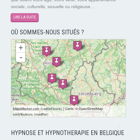
sociale, culturelle, sexuelle ou religieuse…
LIRE LA SUITE
OÙ SOMMES-NOUS SITUÉS ?
chargement de la carte - veuillez patienter...
+
-
30 km
MapsMarker.com
(
Leaflet
/
icons
) | Carte: ©
OpenStreetMap
20 mi
contributeurs
(
modifier
)
HYPNOSE ET HYPNOTHERAPIE EN BELGIQUE