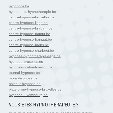
hypnotica.be
hypnose-et-hypnotherapie.be
centre-hypnose-bruxelles.be
centre-hypnose-liege.be
centre-hypnose-brabant.be
centre-hypnose-namur.be
centre-hypnose-hainaut.be
centre-hypnose-mons.be
centre-hypnose-charleroi.be
hypnose-hypnotherapie-liege.be
hypnose-bruxelles.eu
hypnose-brabant-wallon.be
tournai-hypnose.be
mons-hypnose.be
hainaut-hypnose.be
plateforme-hypnose-bruxelles.be
hypnose-luxembourg.be
VOUS ETES HYPNOTH
É
RAPEUTE ?
Vous travaillez à temps plein ou à temps partiel dans