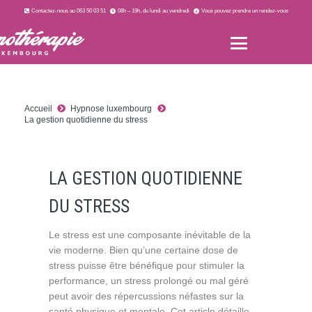
Contactez-nous au 063 50 03 51
08h – 19h, du lundi au vendredi
Vous pouvez prendre un rendez-vous
Accueil
Hypnose luxembourg
La gestion quotidienne du stress
LA GESTION QUOTIDIENNE
DU STRESS
Le stress est une composante inévitable de la
vie moderne. Bien qu’une certaine dose de
stress puisse être bénéfique pour stimuler la
performance, un stress prolongé ou mal géré
peut avoir des répercussions néfastes sur la
santé physique et mentale. Cet article détaille