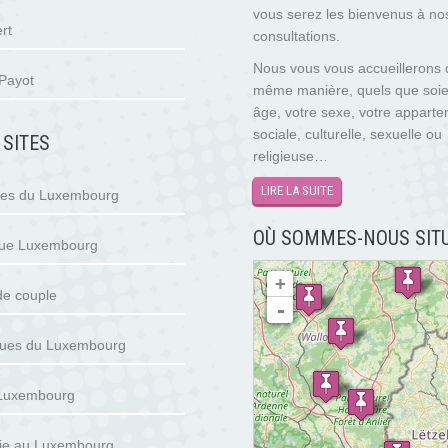
vous serez les bienvenus à no
rt
consultations.
Nous vous vous accueillerons 
Payot
même manière, quels que soie
âge, votre sexe, votre appart
sociale, culturelle, sexuelle ou
 SITES
religieuse…
LIRE LA SUITE
tes du Luxembourg
OÙ SOMMES-NOUS SITU
gue Luxembourg
chargement de la carte - veuillez patienter...
+
de couple
-
ues du Luxembourg
 Luxembourg
ie au Luxembourg