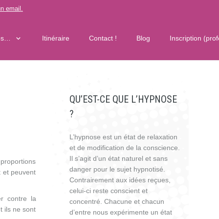
n email
.
os…
Itinéraire
Contact !
Blog
Inscription (pro
QU’EST-CE QUE L’HYPNOSE
?
L’hypnose est un état de relaxation
et de modification de la conscience.
Il s’agit d’un état naturel et sans
proportions
danger pour le sujet hypnotisé.
t et peuvent
Contrairement aux idées reçues,
celui-ci reste conscient et
r contre la
concentré. Chacune et chacun
 ils ne sont
d’entre nous expérimente un état