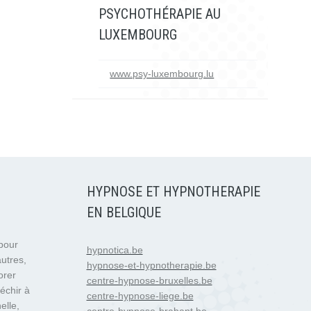
PSYCHOTHÉRAPIE AU
LUXEMBOURG
www.psy-luxembourg.lu
HYPNOSE ET HYPNOTHERAPIE
EN BELGIQUE
 pour
hypnotica.be
autres,
hypnose-et-hypnotherapie.be
orer
centre-hypnose-bruxelles.be
échir à
centre-hypnose-liege.be
elle,