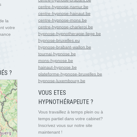
centre-hypnose-brabant.be
s
centre-hypnose-namur.be
centre-hypnose-hainaut.be
centre-hypnose-mons.be
de la
centre-hypnose-charleroi.be
nt votre
hypnose-hypnotherapie-liege.be
enance
hypnose-bruxelles.eu
hypnose-brabant-wallon.be
tournai-hypnose.be
mons-hypnose.be
hainaut-hypnose.be
ÉS ?
plateforme-hypnose-bruxelles.be
hypnose-luxembourg.be
VOUS ETES
HYPNOTH
É
RAPEUTE ?
Vous travaillez à temps plein ou à
temps partiel dans votre cabinet?
Inscrivez vous sur notre site
maintenant !