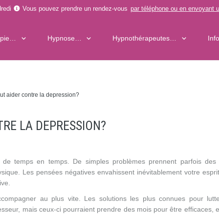
redi
Vous pouvez prendre un rendez-vous
par téléphone
ou en
envoyant u
apie…
Hypnose…
Hypnothérapeutes…
Inf
t aider contre la depression?
TRE LA DEPRESSION?
es de temps en temps. De simples problèmes prennent parfois des 
sique. Les pensées négatives envahissent inévitablement votre espri
ive.
ccompagner au plus vite. Les solutions les plus connues pour lutte
seur, mais ceux-ci pourraient prendre des mois pour être efficaces, et