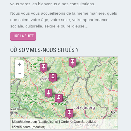
vous serez les bienvenus à nos consultations.
Nous vous vous accueillerons de la même manière, quels
que soient votre âge, votre sexe, votre appartenance
sociale, culturelle, sexuelle ou religieuse…
LIRE LA SUITE
OÙ SOMMES-NOUS SITUÉS ?
chargement de la carte - veuillez patienter...
+
-
30 km
MapsMarker.com
(
Leaflet
/
icons
) | Carte: ©
OpenStreetMap
20 mi
contributeurs
(
modifier
)