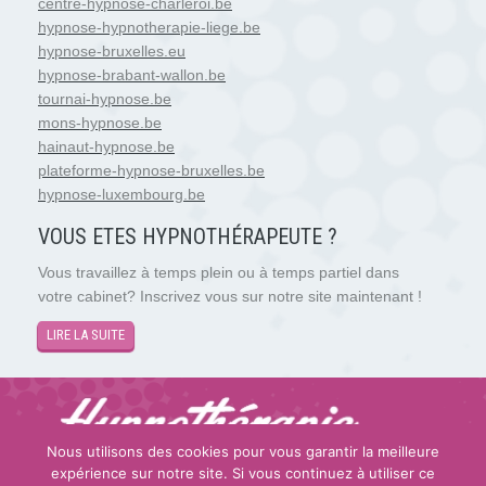
centre-hypnose-charleroi.be
hypnose-hypnotherapie-liege.be
hypnose-bruxelles.eu
hypnose-brabant-wallon.be
tournai-hypnose.be
mons-hypnose.be
hainaut-hypnose.be
plateforme-hypnose-bruxelles.be
hypnose-luxembourg.be
VOUS ETES HYPNOTH
É
RAPEUTE ?
Vous travaillez à temps plein ou à temps partiel dans
votre cabinet? Inscrivez vous sur notre site maintenant !
LIRE LA SUITE
Nous utilisons des cookies pour vous garantir la meilleure
expérience sur notre site. Si vous continuez à utiliser ce
Copyright © 2026
Hypnose et Hypnothérapie Luxembourg
.