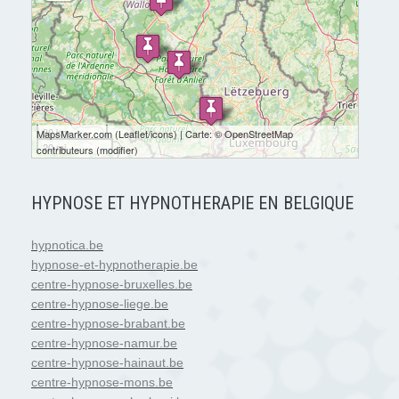
30 km
MapsMarker.com
(
Leaflet
/
icons
) | Carte: ©
OpenStreetMap
20 mi
contributeurs
(
modifier
)
HYPNOSE ET HYPNOTHERAPIE EN BELGIQUE
hypnotica.be
hypnose-et-hypnotherapie.be
centre-hypnose-bruxelles.be
centre-hypnose-liege.be
centre-hypnose-brabant.be
centre-hypnose-namur.be
centre-hypnose-hainaut.be
centre-hypnose-mons.be