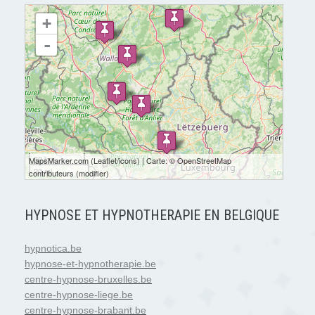
chargement de la carte - veuillez patienter...
+
-
30 km
MapsMarker.com
(
Leaflet
/
icons
) | Carte: ©
OpenStreetMap
20 mi
contributeurs
(
modifier
)
HYPNOSE ET HYPNOTHERAPIE EN BELGIQUE
hypnotica.be
hypnose-et-hypnotherapie.be
centre-hypnose-bruxelles.be
centre-hypnose-liege.be
centre-hypnose-brabant.be