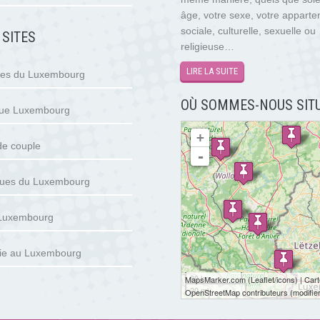
âge, votre sexe, votre appart
sociale, culturelle, sexuelle ou
 SITES
religieuse…
LIRE LA SUITE
tes du Luxembourg
OÙ SOMMES-NOUS SITU
gue Luxembourg
chargement de la carte - veuillez patienter...
+
de couple
-
ues du Luxembourg
 Luxembourg
ie au Luxembourg
30 km
MapsMarker.com
(
Leaflet
/
icons
) | Car
20 mi
OpenStreetMap contributeurs
(
modifie