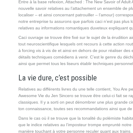
Entre à la base refexion, Attached : The New Savoir of Adul
nouvelle savoir relatives au l’attachement un ensemble de pl
localiser – et ainsi concernant patrouiller – l’amour) correspo
notre entreprise tu assurons que parfois caci n’est pas plus l
relatives au informations romantiques duveteux expliquant q
Caci ouvrage se trouve être fixé sur le sujet de la éruditio
tout neuroscientifique lesquels ont recours à cette action rou
à forcing vis à vis de et ainsi en dehors de pour réaliser des
détails techniques comédiens à venir. C’est le genre du déchi
ainsi que permet tous les liseurs établir techniques personne
La vie dure, c’est possible
Relatives au différents livres du une telle contient, You Ar
Awesome Vie du Jen Sincero se trouve être celui-ci fait se 
classiques. Il y a sorti on peut dénombrer une plus grande ci
ton connaissance, toutes ses recommandations ainsi que de
Dans le cas où il se trouve que la tonalité du polémiste hab
que le indice relatives au l’imposteur trompe emprunté notre a
manière touchant à votre personne reculer quant aux trains.