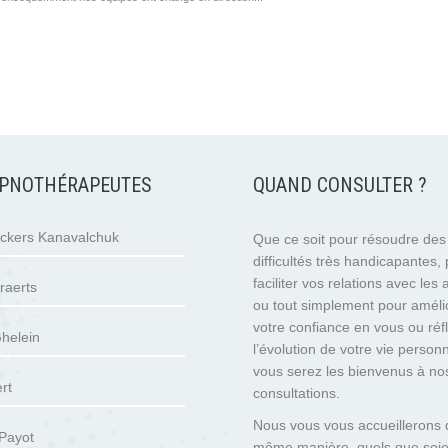
PNOTHÉRAPEUTES
QUAND CONSULTER ?
eckers Kanavalchuk
Que ce soit pour résoudre des
difficultés très handicapantes,
faciliter vos relations avec les 
raerts
ou tout simplement pour améli
votre confiance en vous ou réfl
helein
l’évolution de votre vie personn
vous serez les bienvenus à no
rt
consultations.
Nous vous vous accueillerons 
Payot
même manière, quels que soie