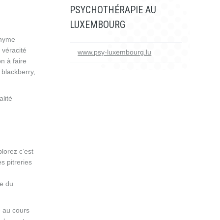
PSYCHOTHÉRAPIE AU
LUXEMBOURG
onyme
 véracité
www.psy-luxembourg.lu
n à faire
 blackberry,
lité
lorez c’est
s pitreries
ue du
e au cours