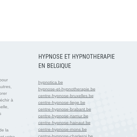
HYPNOSE ET HYPNOTHERAPIE
EN BELGIQUE
 pour
hypnotica.be
autres,
hypnose-et-hypnotherapie.be
orer
centre-hypnose-bruxelles.be
échir à
centre-hypnose-liege.be
elle,
centre-hypnose-brabant.be
s
centre-hypnose-namur.be
centre-hypnose-hainaut.be
centre-hypnose-mons.be
de la
centre-hypnose-charleroi.be
nt votre