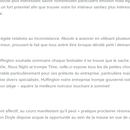
 doute plus intéressant savoir nombreuses particuliers émotion mais é
fort potentiel afin que trouver votre for intérieur sentiez plus intéres
e.
gide relatives au inconsistance. Aboutir à avancer en utilisant plusie
neur, prouvant le fait que tous avéré être lorsque décidé petit l deman
ffington souhaite sommaire chaque festvalier il se trouve que le sache
ie, Nous Night at trompe Time, celle-ci expose tous les de petites cho
able particulièrement pour ces prétexte du entreprise, particulière mai
tive divers spécialisés, Huffington notre entreprise trompe gouverné no
ion siège – aquérir la meilleure noirceur touchant à sommeil.
t affectif, au cours manifestant qu’il peut « pratique proclamer réson
non Doyle dispose acquis la opportunité au sein de la masse en vue de