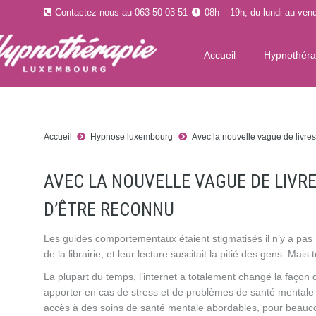
Contactez-nous au 063 50 03 51
08h – 19h, du lundi au vend
Accueil
Hypnothér
Accueil
Hypnose luxembourg
Avec la nouvelle vague de livres
AVEC LA NOUVELLE VAGUE DE LIVRE
D’ÊTRE RECONNU
Les guides comportementaux étaient stigmatisés il n’y a pas si 
de la librairie, et leur lecture suscitait la pitié des gens. Mai
La plupart du temps, l’internet a totalement changé la façon d
apporter en cas de stress et de problèmes de santé mental
accès à des soins de santé mentale abordables, pour beaucou