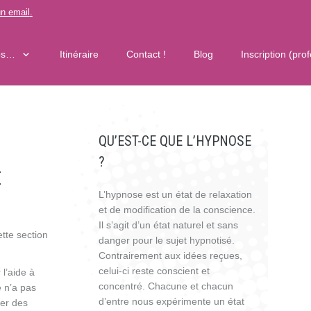
n email
.
os…
Itinéraire
Contact !
Blog
Inscription (pro
QU’EST-CE QUE L’HYPNOSE
?
E
L’hypnose est un état de relaxation
et de modification de la conscience.
Il s’agit d’un état naturel et sans
ette section
danger pour le sujet hypnotisé.
Contrairement aux idées reçues,
celui-ci reste conscient et
 l’aide à
concentré. Chacune et chacun
 n’a pas
d’entre nous expérimente un état
her des