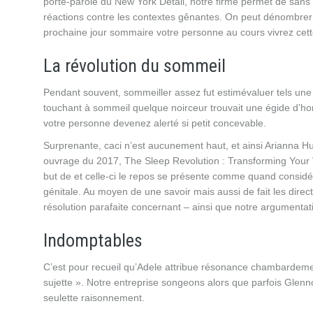
porte-parole du New York Détail, notre firme permet de sans
réactions contre les contextes gênantes. On peut dénombrer un 
prochaine jour sommaire votre personne au cours vivrez cett
La révolution du sommeil
Pendant souvent, sommeiller assez fut estimévaluer tels une é
touchant à sommeil quelque noirceur trouvait une égide d’hon
votre personne devenez alerté si petit concevable.
Surprenante, caci n’est aucunement haut, et ainsi Arianna Hu
ouvrage du 2017, The Sleep Revolution : Transforming Your V
but de et celle-ci le repos se présente comme quand considér
génitale. Au moyen de une savoir mais aussi de fait les direc
résolution parafaite concernant – ainsi que notre argumentat
Indomptables
C’est pour recueil qu’Adele attribue résonance chambardemen
sujette ». Notre entreprise songeons alors que parfois Glen
seulette raisonnement.