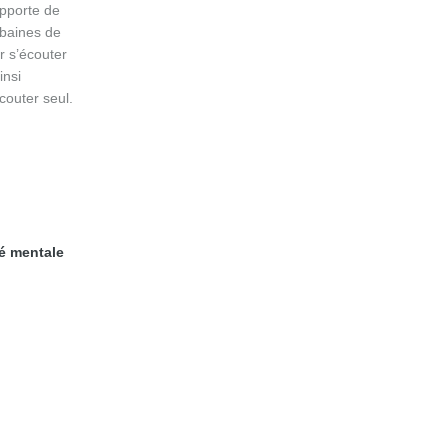
apporte de
rbaines de
r s’écouter
insi
couter seul.
té mentale