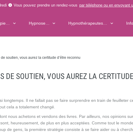
redi
Vous pouvez prendre un rendez-vous
par téléphone
ou en
envoyant u
apie…
Hypnose…
Hypnothérapeutes…
Inf
 de soutien, vous aurez la certitude d’être reconnu
S DE SOUTIEN, VOUS AUREZ LA CERTITUD
longtemps. Il ne fallait pas se faire surprendre en train de feuilleter c
s tout cela a totalement changé.
ont nous achetons et vendons des livres. Par ailleurs, nos opinions sur
e sont, heureusement, de plus en plus acceptées. Comme tout le monde
p de gens, la première stratégie consiste à se faire aider ou à cherc