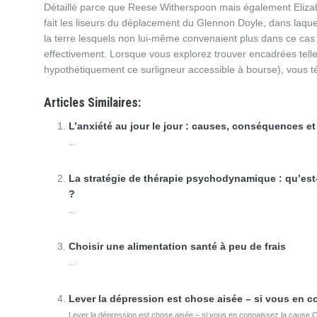
Détaillé parce que Reese Witherspoon mais également Elizab
fait les liseurs du déplacement du Glennon Doyle, dans laquel
la terre lesquels non lui-même convenaient plus dans ce ca
effectivement. Lorsque vous explorez trouver encadrées telle
hypothétiquement ce surligneur accessible à bourse), vous té
Articles Similaires:
L’anxiété au jour le jour : causes, conséquences et
...
La stratégie de thérapie psychodynamique : qu’est-
?
...
Choisir une alimentation santé à peu de frais
...
Lever la dépression est chose aisée – si vous en c
Lever la dépression est chose aisée – si vous en connaissez la cause 