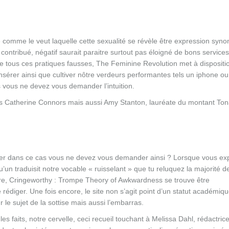
né comme le veut laquelle cette sexualité se révèle être expression syn
contribué, négatif saurait paraitre surtout pas éloigné de bons services
e tous ces pratiques fausses, The Feminine Revolution met à dispositio
érer ainsi que cultiver nôtre verdeurs performantes tels un iphone ou
s vous ne devez vous demander l’intuition.
Catherine Connors mais aussi Amy Stanton, lauréate du montant Tona
.
er dans ce cas vous ne devez vous demander ainsi ? Lorsque vous exp
traduisit notre vocable « ruisselant » que tu reluquez la majorité de
ure, Cringeworthy : Trompe Theory of Awkwardness se trouve être
édiger. Une fois encore, le site non s’agit point d’un statut académiq
le sujet de la sottise mais aussi l’embarras.
s faits, notre cervelle, ceci recueil touchant à Melissa Dahl, rédactric