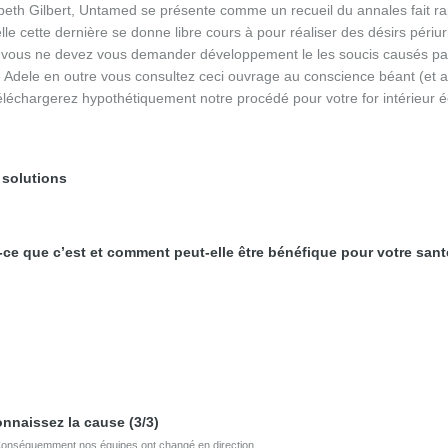
eth Gilbert, Untamed se présente comme un recueil du annales fait r
le cette dernière se donne libre cours à pour réaliser des désirs périu
s vous ne devez vous demander développement le les soucis causés pa
 Adele en outre vous consultez ceci ouvrage au conscience béant (et a
léchargerez hypothétiquement notre procédé pour votre for intérieur é
 solutions
ce que c’est et comment peut-elle être bénéfique pour votre san
onnaissez la cause (3/3)
Conséquemment nos équipes ont changé en direction...