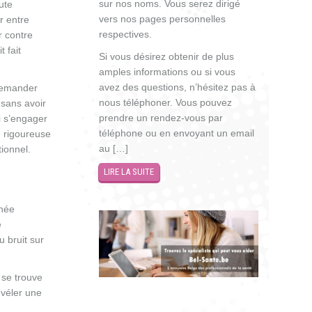
sur nos noms. Vous serez dirigé
ute
vers nos pages personnelles
r entre
respectives.
r contre
 fait
Si vous désirez obtenir de plus
amples informations ou si vous
avez des questions, n’hésitez pas à
 demander
nous téléphoner. Vous pouvez
 sans avoir
prendre un rendez-vous par
i s’engager
téléphone ou en envoyant un email
e rigoureuse
au […]
tionnel.
LIRE LA SUITE
nnée
e
u bruit sur
 se trouve
évéler une