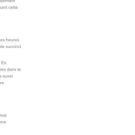
galement
sant cette
ures heures
de succinct
. En
ses dans le
s aussi
tre
ance
 une