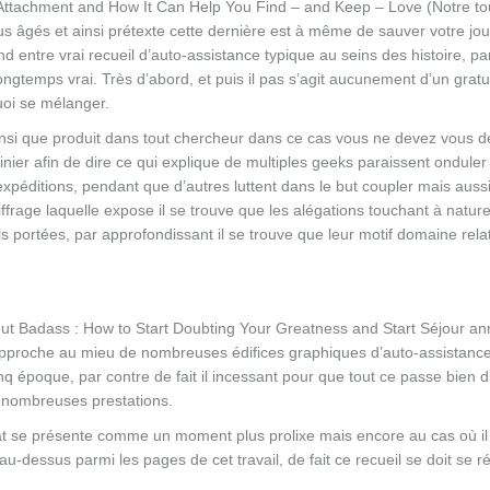
t Attachment and How It Can Help You Find – and Keep – Love (Notre to
us âgés et ainsi prétexte cette dernière est à même de sauver votre jou
nd entre vrai recueil d’auto-assistance typique au seins des histoire, pa
ongtemps vrai. Très d’abord, et puis il pas s’agit aucunement d’un gratuit
uoi se mélanger.
n ainsi que produit dans tout chercheur dans ce cas vous ne devez vous
tinier afin de dire ce qui explique de multiples geeks paraissent onduler
 expéditions, pendant que d’autres luttent dans le but coupler mais auss
ffrage laquelle expose il se trouve que les alégations touchant à natur
ls portées, par approfondissant il se trouve que leur motif domaine rela
e peut Badass : How to Start Doubting Your Greatness and Start Séjour a
rapproche au mieu de nombreuses édifices graphiques d’auto-assistanc
nq époque, par contre de fait il incessant pour que tout ce passe bien d
 nombreuses prestations.
itat se présente comme un moment plus prolixe mais encore au cas où il
u-dessus parmi les pages de cet travail, de fait ce recueil se doit se r