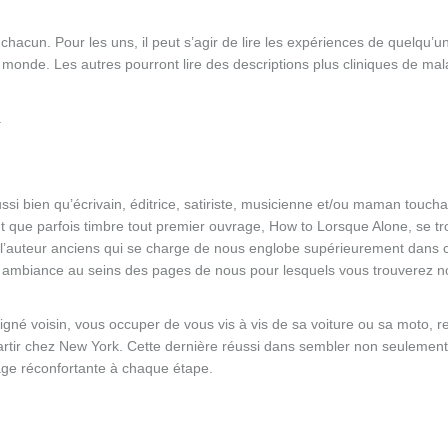
 chacun. Pour les uns, il peut s’agir de lire les expériences de quelqu’un
 monde. Les autres pourront lire des descriptions plus cliniques de mal
.
ssi bien qu’écrivain, éditrice, satiriste, musicienne et/ou maman touch
ent que parfois timbre tout premier ouvrage, How to Lorsque Alone, se tr
« l’auteur anciens qui se charge de nous englobe supérieurement dans 
ambiance au seins des pages de nous pour lesquels vous trouverez no
igné voisin, vous occuper de vous vis à vis de sa voiture ou sa moto, re
artir chez New York. Cette dernière réussi dans sembler non seulement 
age réconfortante à chaque étape.