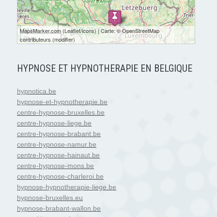
30 km
MapsMarker.com
(
Leaflet
/
icons
) | Carte: ©
OpenStreetMap
20 mi
contributeurs
(
modifier
)
HYPNOSE ET HYPNOTHERAPIE EN BELGIQUE
hypnotica.be
hypnose-et-hypnotherapie.be
centre-hypnose-bruxelles.be
centre-hypnose-liege.be
centre-hypnose-brabant.be
centre-hypnose-namur.be
centre-hypnose-hainaut.be
centre-hypnose-mons.be
centre-hypnose-charleroi.be
hypnose-hypnotherapie-liege.be
hypnose-bruxelles.eu
hypnose-brabant-wallon.be