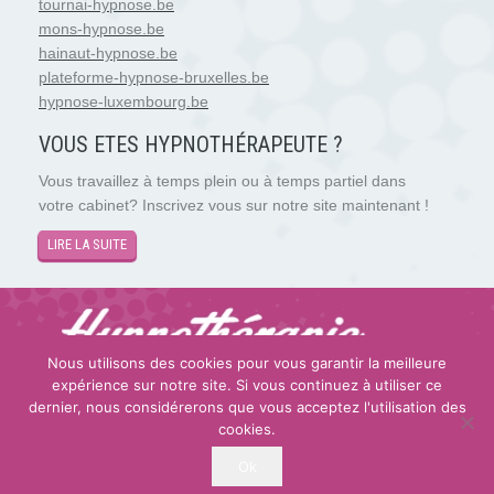
tournai-hypnose.be
mons-hypnose.be
hainaut-hypnose.be
plateforme-hypnose-bruxelles.be
hypnose-luxembourg.be
VOUS ETES HYPNOTH
É
RAPEUTE ?
Vous travaillez à temps plein ou à temps partiel dans
votre cabinet? Inscrivez vous sur notre site maintenant !
LIRE LA SUITE
Nous utilisons des cookies pour vous garantir la meilleure
expérience sur notre site. Si vous continuez à utiliser ce
Copyright © 2026
Hypnose et Hypnothérapie Luxembourg
.
dernier, nous considérerons que vous acceptez l'utilisation des
Tous droits réservés.
cookies.
Privium – Des services qui soutiennent vos soins. Pour
psychologues, psychotherapeutes et hypnotherapeutes.
Ok
RGPD – Politique de Protection de la Vie Privée