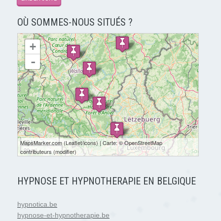
OÙ SOMMES-NOUS SITUÉS ?
chargement de la carte - veuillez patienter...
+
-
30 km
MapsMarker.com
(
Leaflet
/
icons
) | Carte: ©
OpenStreetMap
20 mi
contributeurs
(
modifier
)
HYPNOSE ET HYPNOTHERAPIE EN BELGIQUE
hypnotica.be
hypnose-et-hypnotherapie.be