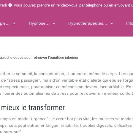
redi
Vous pouvez prendre un rendez-vous
par téléphone
ou en
envoyant u
apie…
Hypnose…
Hypnothérapeutes…
Inf
proche douce pour retrouver l’équilibre intérieur
rturber le sommeil, la concentration, l’humeur et même le corps. Lorsqu
de “stress passager”, mais d’un véritable état d’alerte qui épuise l’org
t respectueuse, pour apaiser ce mécanisme devenu incontrôlable. En tr
 se libérer des automatismes de stress pour retrouver un meilleur confort
 mieux le transformer
gtemps en mode “urgence” : le cœur bat plus vite, les muscles se tenden
, cela peut entraîner fatigue, irritabilité, troubles digestifs, difficultés
u burn-out”.