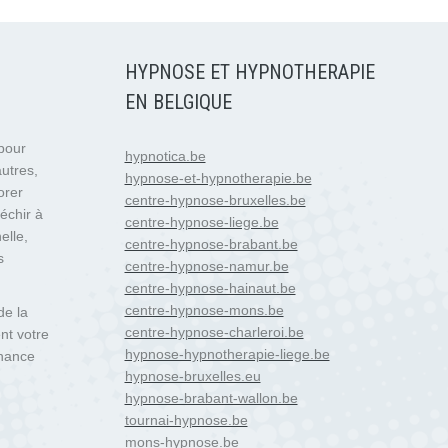
HYPNOSE ET HYPNOTHERAPIE
EN BELGIQUE
 pour
hypnotica.be
autres,
hypnose-et-hypnotherapie.be
orer
centre-hypnose-bruxelles.be
échir à
centre-hypnose-liege.be
elle,
centre-hypnose-brabant.be
s
centre-hypnose-namur.be
centre-hypnose-hainaut.be
centre-hypnose-mons.be
de la
centre-hypnose-charleroi.be
nt votre
hypnose-hypnotherapie-liege.be
enance
hypnose-bruxelles.eu
hypnose-brabant-wallon.be
tournai-hypnose.be
mons-hypnose.be