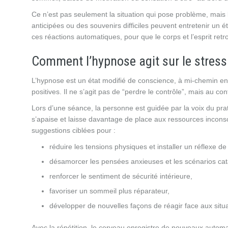
Ce n’est pas seulement la situation qui pose problème, mais 
anticipées ou des souvenirs difficiles peuvent entretenir un ét
ces réactions automatiques, pour que le corps et l’esprit retr
Comment l’hypnose agit sur le stress
L’hypnose est un état modifié de conscience, à mi-chemin entre
positives. Il ne s’agit pas de “perdre le contrôle”, mais au 
Lors d’une séance, la personne est guidée par la voix du prati
s’apaise et laisse davantage de place aux ressources incons
suggestions ciblées pour :
réduire les tensions physiques et installer un réflexe de
désamorcer les pensées anxieuses et les scénarios cat
renforcer le sentiment de sécurité intérieure,
favoriser un sommeil plus réparateur,
développer de nouvelles façons de réagir face aux situa
Avec la répétition, le cerveau enregistre de nouveaux automa