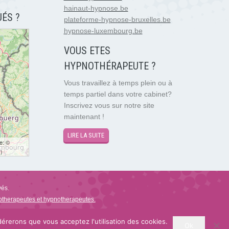
hainaut-hypnose.be
ÉS ?
plateforme-hypnose-bruxelles.be
hypnose-luxembourg.be
VOUS ETES
HYPNOTH
É
RAPEUTE ?
Vous travaillez à temps plein ou à
temps partiel dans votre cabinet?
Inscrivez vous sur notre site
maintenant !
LIRE LA SUITE
te: ©
r
)
vés.
hotherapeutes et hypnotherapeutes.
dérerons que vous acceptez l'utilisation des cookies.
Ok