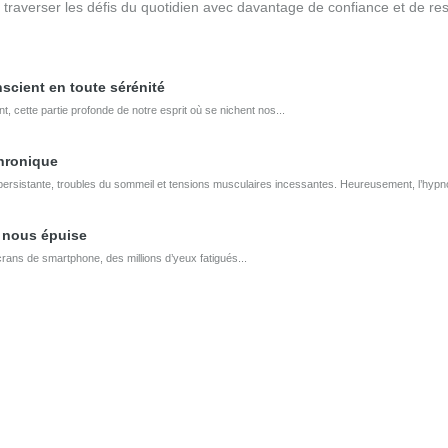
de traverser les défis du quotidien avec davantage de confiance et de re
scient en toute sérénité
t, cette partie profonde de notre esprit où se nichent nos...
chronique
ue persistante, troubles du sommeil et tensions musculaires incessantes. Heureusement, l’hypn
 nous épuise
rans de smartphone, des millions d’yeux fatigués...