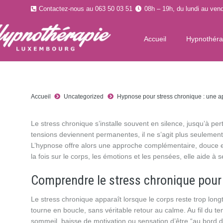
Contactez-nous au 063 50 03 51
08h – 19h, du lundi au vend
Accueil
Hypnothér
Accueil
Uncategorized
Hypnose pour stress chronique : une ap
Le stress chronique s’installe souvent en silence, jusqu’à pe
tensions deviennent permanentes, il ne s’agit plus seulement 
L’hypnose offre alors une approche complémentaire, douce e
la fois sur le corps, les émotions et les pensées, elle aide à
Comprendre le stress chronique pour
Le stress chronique apparaît lorsque le corps reste trop lon
tourne en boucle, sans véritable retour au calme. Au fil du temps
sommeil, baisse de motivation ou sensation d’être “au bord d