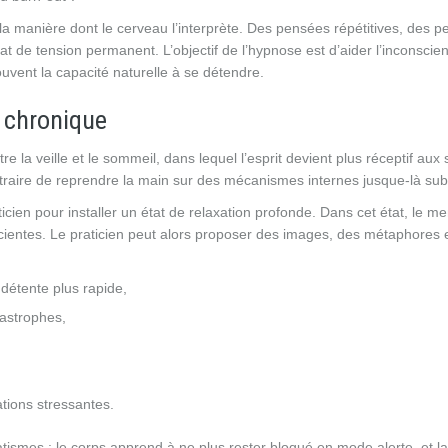
la manière dont le cerveau l’interprète. Des pensées répétitives, des p
at de tension permanent. L’objectif de l’hypnose est d’aider l’inconscien
ouvent la capacité naturelle à se détendre.
 chronique
 la veille et le sommeil, dans lequel l’esprit devient plus réceptif aux
contraire de reprendre la main sur des mécanismes internes jusque-là sub
cien pour installer un état de relaxation profonde. Dans cet état, le me
cientes. Le praticien peut alors proposer des images, des métaphores 
 détente plus rapide,
astrophes,
tions stressantes.
tismes : le corps apprend à ne plus rester bloqué en mode alerte, et l