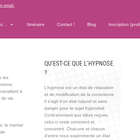
n email
.
os…
Itinéraire
Contact !
Blog
Inscription (pro
QU’EST-CE QUE L’HYPNOSE
?
e les
anisme.
L’hypnose est un état de relaxation
availlant à
et de modification de la conscience.
 de vie.
Il s’agit d’un état naturel et sans
danger pour le sujet hypnotisé.
Contrairement aux idées reçues,
celui-ci reste conscient et
t, le mental
concentré. Chacune et chacun
 de
d’entre nous expérimente un état