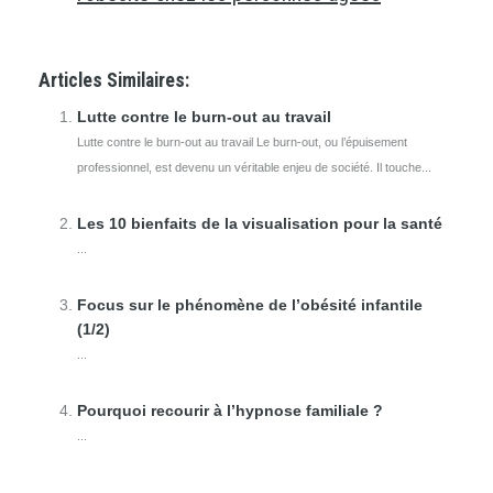
Articles Similaires:
Lutte contre le burn-out au travail
Lutte contre le burn-out au travail Le burn-out, ou l’épuisement
professionnel, est devenu un véritable enjeu de société. Il touche...
Les 10 bienfaits de la visualisation pour la santé
...
Focus sur le phénomène de l’obésité infantile
(1/2)
...
Pourquoi recourir à l’hypnose familiale ?
...