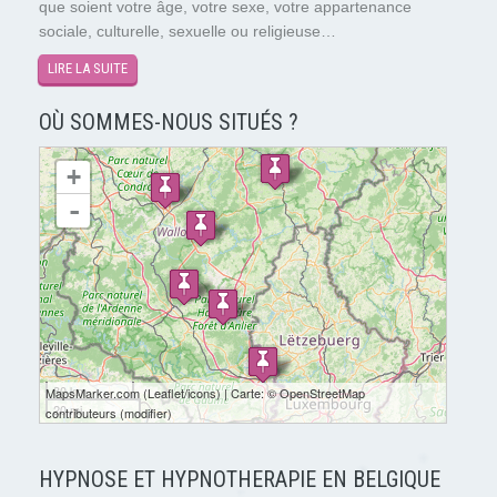
que soient votre âge, votre sexe, votre appartenance
sociale, culturelle, sexuelle ou religieuse…
LIRE LA SUITE
OÙ SOMMES-NOUS SITUÉS ?
chargement de la carte - veuillez patienter...
+
-
30 km
MapsMarker.com
(
Leaflet
/
icons
) | Carte: ©
OpenStreetMap
20 mi
contributeurs
(
modifier
)
HYPNOSE ET HYPNOTHERAPIE EN BELGIQUE