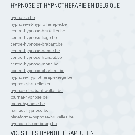
HYPNOSE ET HYPNOTHERAPIE EN BELGIQUE
hypnotica.be
hypnose-et-hypnotherapie.be
centre-hypnose-bruxelles.be
centre-hypnose-liege.be
centre-hypnose-brabant.be
centre-hypnose-namur.be
centre-hypnose-hainaut.be
centre-hypnose-mons.be
centre-hypnose-charleroi.be
hypnose-hypnotherapie-liege.be
hypnose-bruxelles.eu
hypnose-brabant-wallon.be
tournai-hypnose.be
mons-hypnose.be
hainaut-hypnose.be
plateforme-hypnose-bruxelles.be
hypnose-luxembourg.be
VOUS ETES HYPNOTH
É
RAPEUTE ?