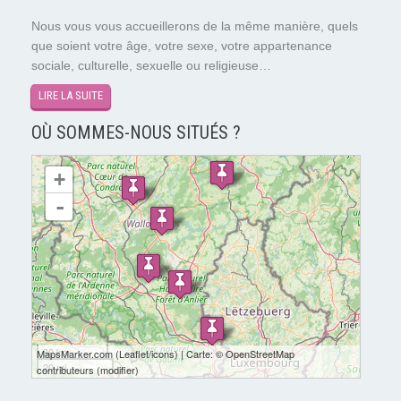
Nous vous vous accueillerons de la même manière, quels
que soient votre âge, votre sexe, votre appartenance
sociale, culturelle, sexuelle ou religieuse…
LIRE LA SUITE
OÙ SOMMES-NOUS SITUÉS ?
chargement de la carte - veuillez patienter...
+
-
30 km
MapsMarker.com
(
Leaflet
/
icons
) | Carte: ©
OpenStreetMap
20 mi
contributeurs
(
modifier
)