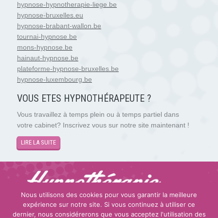
hypnose-hypnotherapie-liege.be
hypnose-bruxelles.eu
hypnose-brabant-wallon.be
tournai-hypnose.be
mons-hypnose.be
hainaut-hypnose.be
plateforme-hypnose-bruxelles.be
hypnose-luxembourg.be
VOUS ETES HYPNOTH
É
RAPEUTE ?
Vous travaillez à temps plein ou à temps partiel dans
votre cabinet? Inscrivez vous sur notre site maintenant !
LIRE LA SUITE
Nous utilisons des cookies pour vous garantir la meilleure
expérience sur notre site. Si vous continuez à utiliser ce
Copyright © 2026
Hypnose et Hypnothérapie Luxembourg
.
dernier, nous considérerons que vous acceptez l'utilisation des
Tous droits réservés.