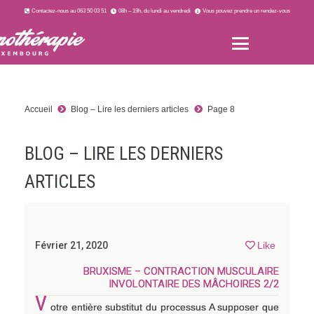
Contactez-nous au 063 50 03 51
08h – 19h, du lundi au vendredi
Vous pouvez prendre un rendez-vous
Accueil
Blog – Lire les derniers articles
Page 8
BLOG – LIRE LES DERNIERS
ARTICLES
Février 21, 2020
Like
BRUXISME – CONTRACTION MUSCULAIRE
INVOLONTAIRE DES MÂCHOIRES 2/2
V
otre entière substitut du processus A supposer que