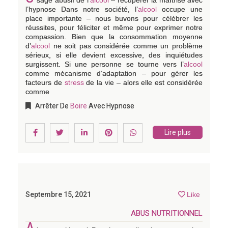
sage abusif de l’
alcool
– récupérer la maîtrise avec
l’hypnose Dans notre société, l’
alcool
occupe une
place importante – nous buvons pour célébrer les
réussites, pour féliciter et même pour exprimer notre
compassion. Bien que la consommation moyenne
d’
alcool
ne soit pas considérée comme un problème
sérieux, si elle devient excessive, des inquiétudes
surgissent. Si une personne se tourne vers l’
alcool
comme mécanisme d’adaptation – pour gérer les
facteurs de
stress
de la vie – alors elle est considérée
comme
Arrêter De
Boire
Avec Hypnose
Lire plus
Septembre 15, 2021
Like
ABUS NUTRITIONNEL
A