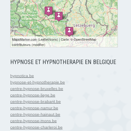
30 km
MapsMarker.com
(
Leaflet
/
icons
) | Carte: ©
OpenStreetMap
20 mi
contributeurs
(
modifier
)
HYPNOSE ET HYPNOTHERAPIE EN BELGIQUE
hypnotica.be
hypnose-et-hypnotherapie.be
centre-hypnose-bruxelles.be
centre-hypnose-liege.be
centre-hypnose-brabant.be
centre-hypnose-namur.be
centre-hypnose-hainaut.be
centre-hypnose-mons.be
centre-hypnose-charleroi.be